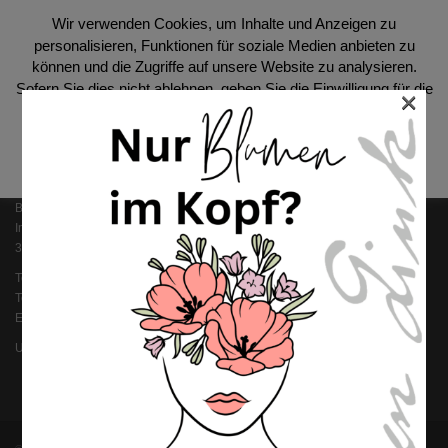
Wir verwenden Cookies, um Inhalte und Anzeigen zu
personalisieren, Funktionen für soziale Medien anbieten zu
SOCIAL
können und die Zugriffe auf unsere Website zu analysieren.
Sofern Sie dies nicht ablehnen, geben Sie die Einwilligung für die
×
Benutzung unserer Cookies.
Datenschutzerklärung
Akzeptieren
KONTAKT
Blumen Link GmbH
Im Streich 8
36124 Eichenzell
Telefon: 0 66 59 / 96 100
Telefax: 0 66 59 / 91 90 01
Email: i
nfo@blumen-link.de
Ust-ID: DE 112 363 852