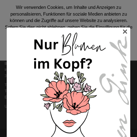
Wir verwenden Cookies, um Inhalte und Anzeigen zu
personalisieren, Funktionen für soziale Medien anbieten zu
SOCIAL
können und die Zugriffe auf unsere Website zu analysieren.
Sofern Sie dies nicht ablehnen, geben Sie die Einwilligung für die
×
Benutzung unserer Cookies.
Datenschutzerklärung
Akzeptieren
KONTAKT
Blumen Link GmbH
Im Streich 8
36124 Eichenzell
Telefon: 0 66 59 / 96 100
Telefax: 0 66 59 / 91 90 01
Email: i
nfo@blumen-link.de
Ust-ID: DE 112 363 852