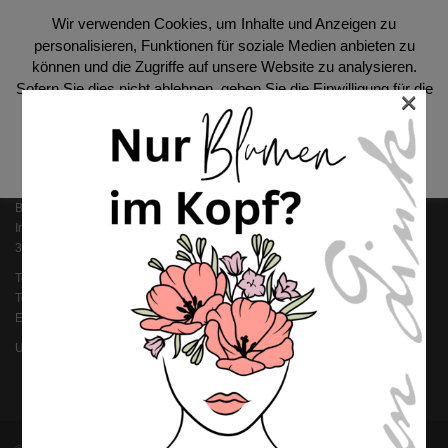
Wir verwenden Cookies, um Inhalte und Anzeigen zu
personalisieren, Funktionen für soziale Medien anbieten zu
SOCIAL
können und die Zugriffe auf unsere Website zu analysieren.
Sofern Sie dies nicht ablehnen, geben Sie die Einwilligung für die
×
Benutzung unserer Cookies.
Datenschutzerklärung
Akzeptieren
KONTAKT
Blumen Link GmbH
Im Streich 8
36124 Eichenzell
Telefon: 0 66 59 / 96 100
Telefax: 0 66 59 / 91 90 01
Email: i
nfo@blumen-link.de
Ust-ID: DE 112 363 852