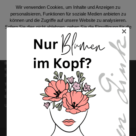
Wir verwenden Cookies, um Inhalte und Anzeigen zu
personalisieren, Funktionen für soziale Medien anbieten zu
SOCIAL
können und die Zugriffe auf unsere Website zu analysieren.
Sofern Sie dies nicht ablehnen, geben Sie die Einwilligung für die
×
Benutzung unserer Cookies.
Datenschutzerklärung
Akzeptieren
KONTAKT
Blumen Link GmbH
Im Streich 8
36124 Eichenzell
Telefon: 0 66 59 / 96 100
Telefax: 0 66 59 / 91 90 01
Email: i
nfo@blumen-link.de
Ust-ID: DE 112 363 852