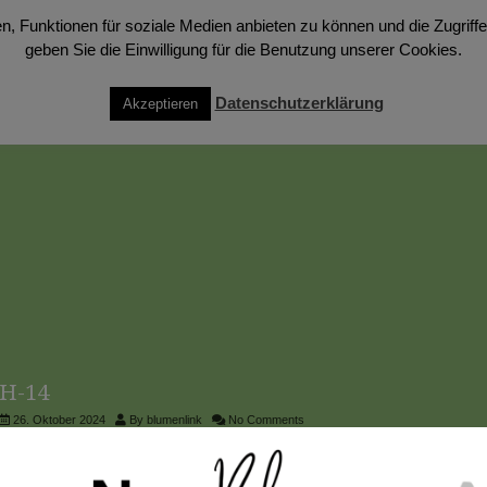
, Funktionen für soziale Medien anbieten zu können und die Zugriffe 
H-15
geben Sie die Einwilligung für die Benutzung unserer Cookies.
26. Oktober 2024
By
blumenlink
No Comments
Datenschutzerklärung
Akzeptieren
H-14
26. Oktober 2024
By
blumenlink
No Comments