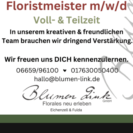
H-10
13. August 2018
By
blumenlink
No Comments