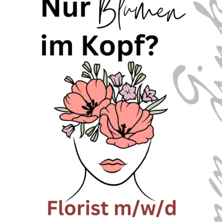
H-13
26. Oktober 2024
By
blumenlink
No Comments